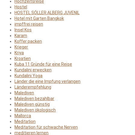
Hochzeitsreise
Hostel
HOSTEL SÓLLER ALBERG JUVENIL
Hotel mit Garten Bangkok
impffrei reisen
Insel Kos
Karam
Koffer packen
Krieger
Kriya
Kroatien
Kuba 11 Gründe für eine Reise
Kundalini erwecken
Kundalini Yoga
Länder die eine Impfung verlangen
Länderempfehlung
Malediven
Malediven bezahlbar
Malediven günstig
Malediven ökologisch
Mallorca
Meditation
Meditation für schwache Nerven
meditieren lernen