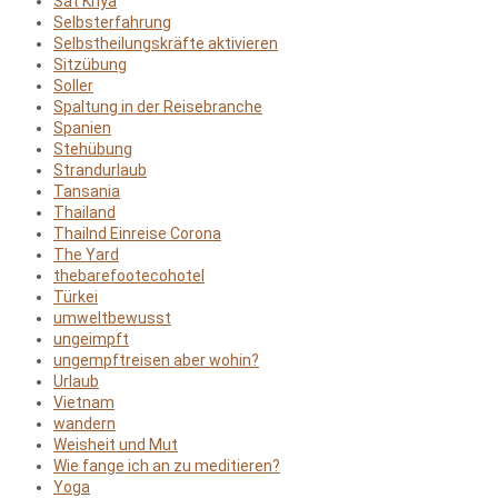
Sat Kriya
Selbsterfahrung
Selbstheilungskräfte aktivieren
Sitzübung
Soller
Spaltung in der Reisebranche
Spanien
Stehübung
Strandurlaub
Tansania
Thailand
Thailnd Einreise Corona
The Yard
thebarefootecohotel
Türkei
umweltbewusst
ungeimpft
ungempftreisen aber wohin?
Urlaub
Vietnam
wandern
Weisheit und Mut
Wie fange ich an zu meditieren?
Yoga