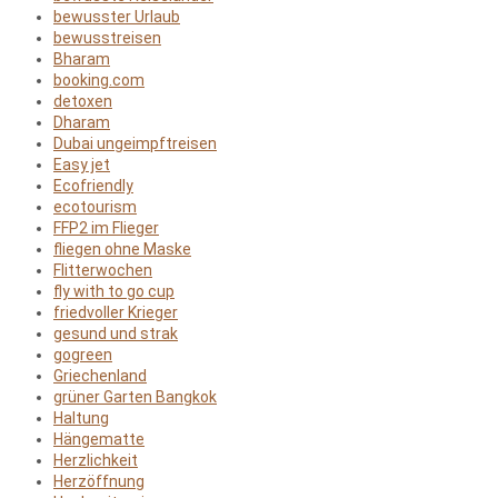
bewusster Urlaub
bewusstreisen
Bharam
booking.com
detoxen
Dharam
Dubai ungeimpftreisen
Easy jet
Ecofriendly
ecotourism
FFP2 im Flieger
fliegen ohne Maske
Flitterwochen
fly with to go cup
friedvoller Krieger
gesund und strak
gogreen
Griechenland
grüner Garten Bangkok
Haltung
Hängematte
Herzlichkeit
Herzöffnung