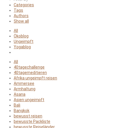
Categories
Tags
Authors
Show all
All
Ökoblog
Ungeimpft
Yogablog
All
40tagechallenge
40tagemeditieren
Afrika ungeimpft reisen
Ammersee
Armhaltung
Asana
Asien ungeimpft
Bali
Bangkok
bewusst reisen
bewusste Packliste
bewusste Reiseländer