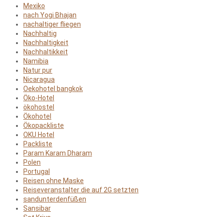
Mexiko
nach Yogi Bhajan
nachaltiger fliegen
Nachhaltig
Nachhaltigkeit
Nachhaltikkeit
Namibia
Natur pur
Nicaragua
Oekohotel bangkok
Öko-Hotel
ökohostel
Ökohotel
Ökopackliste
OKU Hotel
Packliste
Param Karam Dharam
Polen
Portugal
Reisen ohne Maske
Reiseveranstalter die auf 2G setzten
sandunterdenfüßen
Sansibar