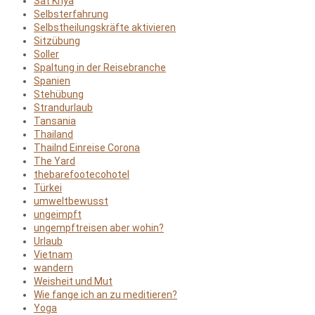
Sat Kriya
Selbsterfahrung
Selbstheilungskräfte aktivieren
Sitzübung
Soller
Spaltung in der Reisebranche
Spanien
Stehübung
Strandurlaub
Tansania
Thailand
Thailnd Einreise Corona
The Yard
thebarefootecohotel
Türkei
umweltbewusst
ungeimpft
ungempftreisen aber wohin?
Urlaub
Vietnam
wandern
Weisheit und Mut
Wie fange ich an zu meditieren?
Yoga