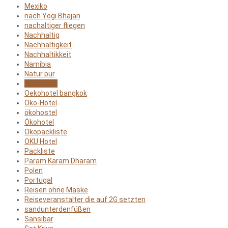
Mexiko
nach Yogi Bhajan
nachaltiger fliegen
Nachhaltig
Nachhaltigkeit
Nachhaltikkeit
Namibia
Natur pur
Nicaragua
Oekohotel bangkok
Öko-Hotel
ökohostel
Ökohotel
Ökopackliste
OKU Hotel
Packliste
Param Karam Dharam
Polen
Portugal
Reisen ohne Maske
Reiseveranstalter die auf 2G setzten
sandunterdenfüßen
Sansibar