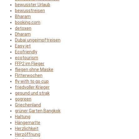
bewusster Urlaub
bewusstreisen
Bharam
booking.com
detoxen
Dharam
Dubai ungeimpftreisen
Easy jet
Ecofriendly
ecotourism
FFP2 im Flieger
fliegen ohne Maske
Flitterwochen
fly with to go cup
friedvoller Krieger
gesund und strak
gogreen
Griechenland
grüner Garten Bangkok
Haltung
Hängematte
Herzlichkeit
Herzöffnung