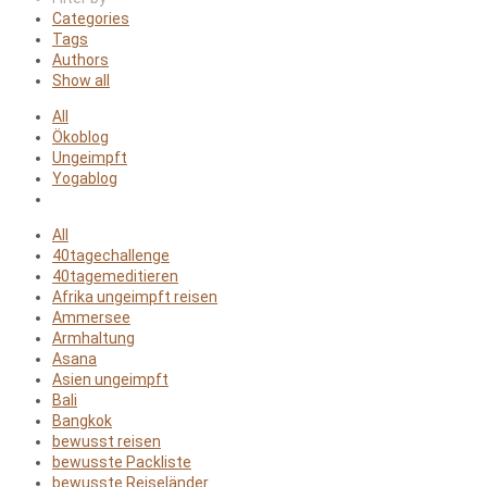
Categories
Tags
Authors
Show all
All
Ökoblog
Ungeimpft
Yogablog
All
40tagechallenge
40tagemeditieren
Afrika ungeimpft reisen
Ammersee
Armhaltung
Asana
Asien ungeimpft
Bali
Bangkok
bewusst reisen
bewusste Packliste
bewusste Reiseländer