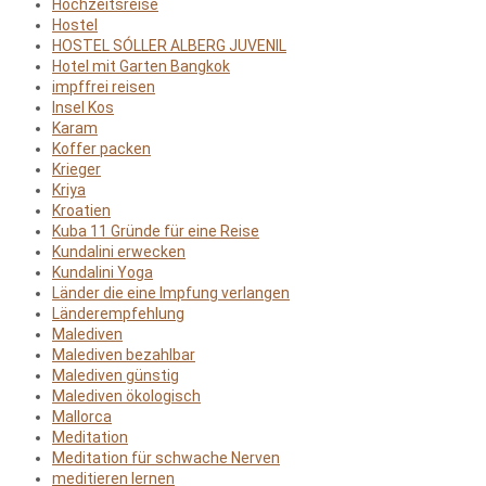
Hochzeitsreise
Hostel
HOSTEL SÓLLER ALBERG JUVENIL
Hotel mit Garten Bangkok
impffrei reisen
Insel Kos
Karam
Koffer packen
Krieger
Kriya
Kroatien
Kuba 11 Gründe für eine Reise
Kundalini erwecken
Kundalini Yoga
Länder die eine Impfung verlangen
Länderempfehlung
Malediven
Malediven bezahlbar
Malediven günstig
Malediven ökologisch
Mallorca
Meditation
Meditation für schwache Nerven
meditieren lernen