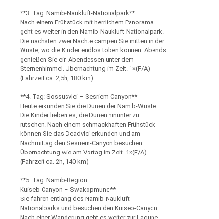
**3. Tag: Namib-Naukluft-Nationalpark**
Nach einem Frühstück mit herrlichem Panorama
geht es weiter in den Namib-Naukluft-Nationalpark.
Die nächsten zwei Nächte campen Sie mitten in der
Wüste, wo die Kinder endlos toben können. Abends
genießen Sie ein Abendessen unter dem
Sternenhimmel. Übernachtung im Zelt. 1×(F/A)
(Fahrzeit ca. 2,5h, 180 km)
**4. Tag: Sossusvlei – Sesriem-Canyon**
Heute erkunden Sie die Dünen der Namib-Wüste.
Die Kinder lieben es, die Dünen hinunter zu
rutschen. Nach einem schmackhaften Frühstück
können Sie das Deadvlei erkunden und am
Nachmittag den Sesriem-Canyon besuchen.
Übernachtung wie am Vortag im Zelt. 1×(F/A)
(Fahrzeit ca. 2h, 140 km)
**5. Tag: Namib-Region –
Kuiseb-Canyon – Swakopmund**
Sie fahren entlang des Namib-Naukluft-
Nationalparks und besuchen den Kuiseb-Canyon.
Nach einer Wanderung geht es weiter zur Lagune