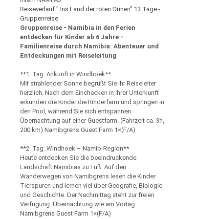
Reiseverlauf " Ins Land der roten Dünen" 13 Tage -
Gruppenreise
Gruppenreise - Namibia in den Ferien
entdecken für Kinder ab 6 Jahre -
Familienreise durch Namibia: Abenteuer und
Entdeckungen mit Reiseleitung
**1. Tag: Ankunft in Windhoek**
Mit strahlender Sonne begrüßt Sie Ihr Reiseleiter
herzlich. Nach dem Einchecken in Ihrer Unterkunft
erkunden die Kinder die Rinderfarm und springen in
den Pool, während Sie sich entspannen.
Übernachtung auf einer Guestfarm. (Fahrzeit ca. 3h,
200 km) Namibgrens Guest Farm 1×(F/A)
**2. Tag: Windhoek – Namib-Region**
Heute entdecken Sie die beeindruckende
Landschaft Namibias zu Fuß. Auf den
Wanderwegen von Namibgrens lesen die Kinder
Tierspuren und lernen viel über Geografie, Biologie
und Geschichte. Der Nachmittag steht zur freien
Verfügung. Übernachtung wie am Vortag.
Namibgrens Guest Farm 1×(F/A)