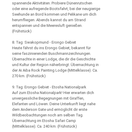
spannende Aktivitäten. Probiere Dünenrutschen
oder eine aufregende Bootsfahrt, bei der neugierige
Seehunde an Bord kommen und Pelikane um dich
herumfliegen. Abends kannst du am Strand
entspannen und die Meeresluft genießen.
(Frühstück)
8. Tag: Swakopmund - Erongo Gebiet
Heute fährst du ins Erongo Gebiet, bekannt für
seine faszinierenden Buschmannzeichnungen.
Übernachte in einer Lodge, die dir die Geschichte
und Kultur der Region näherbringt. Übernachtung in
der Ai Aiba Rock Painting Lodge (Mittelklasse). Ca.
270 km. (Frühstück)
9. Tag: Erongo Gebiet - Etosha Nationalpark
Auf zum Etosha Nationalpark! Hier erwarten dich
unvergessliche Begegnungen mit Giraffen,
Elefanten und Löwen. Deine Unterkunft liegt nahe
dem Anderson Gate und ermöglicht dir erste
Wildbeobachtungen noch am selben Tag.
Übernachtung im Etosha Safari Camp
(Mittelklasse). Ca. 240 km. (Frühstück)