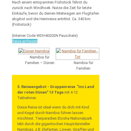
Nach einem entspannten Frühstück fährst du
zurück nach Windhoek. Nutze die Zeit für letzte
Einkäufe, bevor du deinen Mietwagen am Flughafen
abgibst und die Heimreise antrittst. Ca. 340 km.
(Frühstück)
(Interner Code WDH40202N Pauschale)
Reise anfragen
Namibia für
Familien – Dünen
Namibia für
Familien
3. Reiseangebot - Gruppenreise "
Ins Land
der roten Dünen
" 13 Tage
mit 4-12
Teilnehmer.
Diese Reise ist ideal wenn du dich mit Kind
und Kegel durch Namibia führen lassen
möchtest. Tierparadies Etosha-Nationalpark
lebt durch die gigantischen Hauptdarsteller
Namibias, z.B. Elefanten, Löwen, Giraffen und