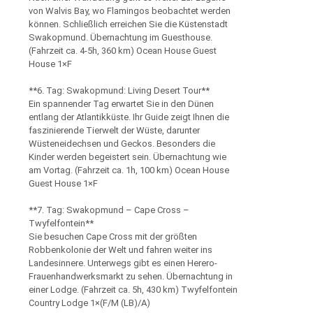
von Walvis Bay, wo Flamingos beobachtet werden
können. Schließlich erreichen Sie die Küstenstadt
Swakopmund. Übernachtung im Guesthouse.
(Fahrzeit ca. 4-5h, 360 km) Ocean House Guest
House 1×F
**6. Tag: Swakopmund: Living Desert Tour**
Ein spannender Tag erwartet Sie in den Dünen
entlang der Atlantikküste. Ihr Guide zeigt Ihnen die
faszinierende Tierwelt der Wüste, darunter
Wüsteneidechsen und Geckos. Besonders die
Kinder werden begeistert sein. Übernachtung wie
am Vortag. (Fahrzeit ca. 1h, 100 km) Ocean House
Guest House 1×F
**7. Tag: Swakopmund – Cape Cross –
Twyfelfontein**
Sie besuchen Cape Cross mit der größten
Robbenkolonie der Welt und fahren weiter ins
Landesinnere. Unterwegs gibt es einen Herero-
Frauenhandwerksmarkt zu sehen. Übernachtung in
einer Lodge. (Fahrzeit ca. 5h, 430 km) Twyfelfontein
Country Lodge 1×(F/M (LB)/A)