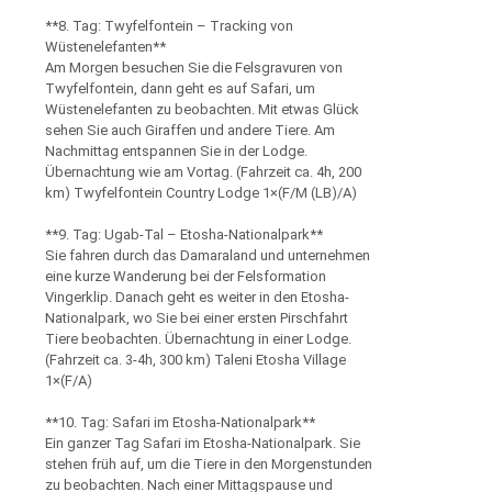
**8. Tag: Twyfelfontein – Tracking von
Wüstenelefanten**
Am Morgen besuchen Sie die Felsgravuren von
Twyfelfontein, dann geht es auf Safari, um
Wüstenelefanten zu beobachten. Mit etwas Glück
sehen Sie auch Giraffen und andere Tiere. Am
Nachmittag entspannen Sie in der Lodge.
Übernachtung wie am Vortag. (Fahrzeit ca. 4h, 200
km) Twyfelfontein Country Lodge 1×(F/M (LB)/A)
**9. Tag: Ugab-Tal – Etosha-Nationalpark**
Sie fahren durch das Damaraland und unternehmen
eine kurze Wanderung bei der Felsformation
Vingerklip. Danach geht es weiter in den Etosha-
Nationalpark, wo Sie bei einer ersten Pirschfahrt
Tiere beobachten. Übernachtung in einer Lodge.
(Fahrzeit ca. 3-4h, 300 km) Taleni Etosha Village
1×(F/A)
**10. Tag: Safari im Etosha-Nationalpark**
Ein ganzer Tag Safari im Etosha-Nationalpark. Sie
stehen früh auf, um die Tiere in den Morgenstunden
zu beobachten. Nach einer Mittagspause und