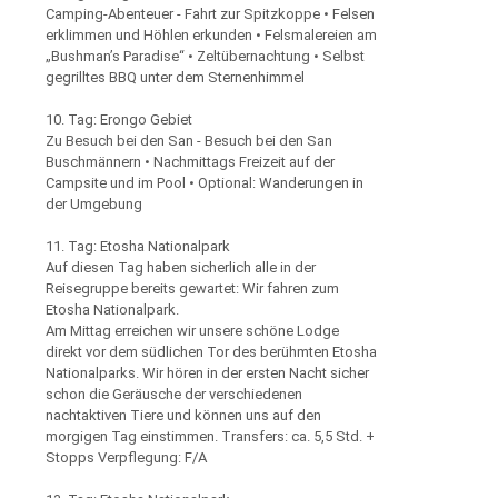
Camping-Abenteuer - Fahrt zur Spitzkoppe • Felsen
erklimmen und Höhlen erkunden • Felsmalereien am
„Bushman’s Paradise“ • Zeltübernachtung • Selbst
gegrilltes BBQ unter dem Sternenhimmel
10. Tag: Erongo Gebiet
Zu Besuch bei den San - Besuch bei den San
Buschmännern • Nachmittags Freizeit auf der
Campsite und im Pool • Optional: Wanderungen in
der Umgebung
11. Tag: Etosha Nationalpark
Auf diesen Tag haben sicherlich alle in der
Reisegruppe bereits gewartet: Wir fahren zum
Etosha Nationalpark.
Am Mittag erreichen wir unsere schöne Lodge
direkt vor dem südlichen Tor des berühmten Etosha
Nationalparks. Wir hören in der ersten Nacht sicher
schon die Geräusche der verschiedenen
nachtaktiven Tiere und können uns auf den
morgigen Tag einstimmen. Transfers: ca. 5,5 Std. +
Stopps Verpflegung: F/A