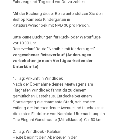
Fahrzeug und Tag sind vor Ort zu zahlen.
Mit der Buchung dieser Reise unterstützen Sie den
Bishop Kameeta Kindergarten in
Katatura/Windhoek mit NAD 30 pro Person.
Bitte keine Buchungen für Rück- oder Weiterflüge
vor 18:30 Uhr.
Reiseverlauf Route "Namibia mit Kinderaugen"
vorgesehener Reiseverlauf (Änderungen
vorbehalten je nach Verfügbarkeiten der
Unterkünfte)
1. Tag: Ankunft in Windhoek
Nach der Übernahme deines Mietwagens am
Flughafen Windhoek fährst du zu deinem
gemütlichen Gästehaus. Entdecke bei einem
Spaziergang die charmante Stadt, schlendere
entlang der Independence Avenue und tauche ein in
die ersten Eindrücke von Namibia. Übernachtung im
The Elegant Guesthouse (Mittelklasse). Ca. 50 km.
2. Tag: Windhoek - Kalahari
Heute beginnt dein Abenteuer in der