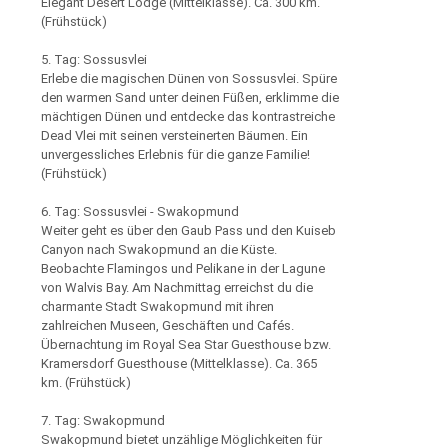
Elegant Desert Lodge (Mittelklasse). Ca. 300 km.
(Frühstück)
5. Tag: Sossusvlei
Erlebe die magischen Dünen von Sossusvlei. Spüre
den warmen Sand unter deinen Füßen, erklimme die
mächtigen Dünen und entdecke das kontrastreiche
Dead Vlei mit seinen versteinerten Bäumen. Ein
unvergessliches Erlebnis für die ganze Familie!
(Frühstück)
6. Tag: Sossusvlei - Swakopmund
Weiter geht es über den Gaub Pass und den Kuiseb
Canyon nach Swakopmund an die Küste.
Beobachte Flamingos und Pelikane in der Lagune
von Walvis Bay. Am Nachmittag erreichst du die
charmante Stadt Swakopmund mit ihren
zahlreichen Museen, Geschäften und Cafés.
Übernachtung im Royal Sea Star Guesthouse bzw.
Kramersdorf Guesthouse (Mittelklasse). Ca. 365
km. (Frühstück)
7. Tag: Swakopmund
Swakopmund bietet unzählige Möglichkeiten für