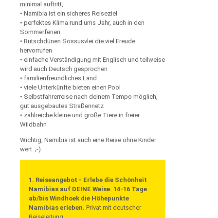
minimal auftritt,
• Namibia ist ein sicheres Reiseziel
• perfektes Klima rund ums Jahr, auch in den
Sommerferien
• Rutschdünen Sossusvlei die viel Freude
hervorrufen
• einfache Verständigung mit Englisch und teilweise
wird auch Deutsch gesprochen
• familienfreundliches Land
• viele Unterkünfte bieten einen Pool
• Selbstfahrerreise nach deinem Tempo möglich,
gut ausgebautes Straßennetz
• zahlreiche kleine und große Tiere in freier
Wildbahn
Wichtig, Namibia ist auch eine Reise ohne Kinder
wert. ;-)
1. Reiseangebot - Erlebe die Schönheit
Namibias auf DEINE Weise. 14-16 Tage
ab/bis Windhoek die Höhepunkte
Namibias erleben.
Privat mit deutscher
Reiseleitung