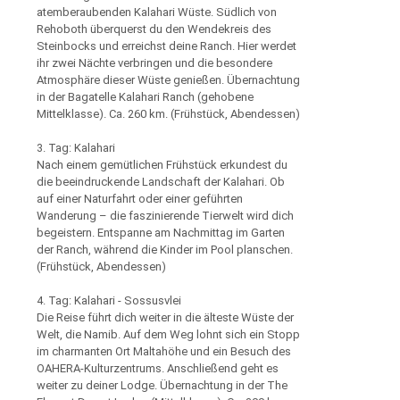
atemberaubenden Kalahari Wüste. Südlich von
Rehoboth überquerst du den Wendekreis des
Steinbocks und erreichst deine Ranch. Hier werdet
ihr zwei Nächte verbringen und die besondere
Atmosphäre dieser Wüste genießen. Übernachtung
in der Bagatelle Kalahari Ranch (gehobene
Mittelklasse). Ca. 260 km. (Frühstück, Abendessen)
3. Tag: Kalahari
Nach einem gemütlichen Frühstück erkundest du
die beeindruckende Landschaft der Kalahari. Ob
auf einer Naturfahrt oder einer geführten
Wanderung – die faszinierende Tierwelt wird dich
begeistern. Entspanne am Nachmittag im Garten
der Ranch, während die Kinder im Pool planschen.
(Frühstück, Abendessen)
4. Tag: Kalahari - Sossusvlei
Die Reise führt dich weiter in die älteste Wüste der
Welt, die Namib. Auf dem Weg lohnt sich ein Stopp
im charmanten Ort Maltahöhe und ein Besuch des
OAHERA-Kulturzentrums. Anschließend geht es
weiter zu deiner Lodge. Übernachtung in der The