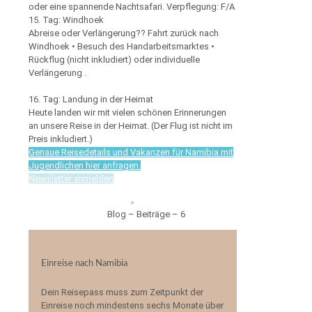
oder eine spannende Nachtsafari. Verpflegung: F/A
15. Tag: Windhoek
Abreise oder Verlängerung?? Fahrt zurück nach
Windhoek • Besuch des Handarbeitsmarktes •
Rückflug (nicht inkludiert) oder individuelle
Verlängerung .
16. Tag: Landung in der Heimat
Heute landen wir mit vielen schönen Erinnerungen
an unsere Reise in der Heimat. (Der Flug ist nicht im
Preis inkludiert.)
Genaue Reisedetails und Vakanzen für Namibia mit
Jugendlichen hier anfragen.
Newsletter anmelden
Blog – Beiträge – 6
Einreise nach Namibia
Dein Reisepass muss zum Zeitpunkt der
Einreise noch mindestens sechs Monate über