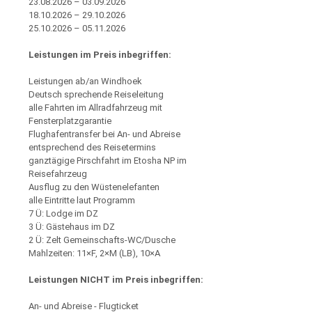
23.08.2026 – 03.09.2026
18.10.2026 – 29.10.2026
25.10.2026 – 05.11.2026
Leistungen im Preis inbegriffen:
Leistungen ab/an Windhoek
Deutsch sprechende Reiseleitung
alle Fahrten im Allradfahrzeug mit
Fensterplatzgarantie
Flughafentransfer bei An- und Abreise
entsprechend des Reisetermins
ganztägige Pirschfahrt im Etosha NP im
Reisefahrzeug
Ausflug zu den Wüstenelefanten
alle Eintritte laut Programm
7 Ü: Lodge im DZ
3 Ü: Gästehaus im DZ
2 Ü: Zelt Gemeinschafts-WC/Dusche
Mahlzeiten: 11×F, 2×M (LB), 10×A
Leistungen NICHT im Preis inbegriffen:
An- und Abreise - Flugticket