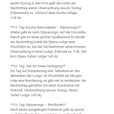
einem Sprung in den Pool geht die Safari am
Nachmittag weiter. Übernachtung wie am Vortag.
(Fahrstrecke ca. 150 km)Taleni Etosha Village
1×(F/A)
**11. Tag: Etosha-Nationalpark – Otjiwarongo**
Weiter geht es nach Otjiwarongo. Auf der Crocodile
Ranch gibt es einen großen Spielbereich für Kinder.
Am Nachmittag bietet die Otjiwa Lodge eine
Pirschfahrt an, bei der Sie Nashörner sehen können.
Übernachtung in einer Lodge. (Fahrzeit ca. 3-4h, 200
km) Otjiwa Safari Lodge 1×(F/A)
**12. Tag: Zeit zur freien Verfügung**
Ein Tag zur Entspannung und Teilnahme an den
Aktivitäten der Lodge. Ob Pirschfahrt am Morgen
oder eine Wanderung, es gibt viel zu entdecken. Am
Nachmittag genießen Sie einen Sundowner mit
Picknick. Übernachtung wie am Vortag. Otjiwa
Safari Lodge 1×(F/A)
**13. Tag: Otjiwarongo – Windhoek**
Nach einem ausgiebigen Frühstück geht es zurück