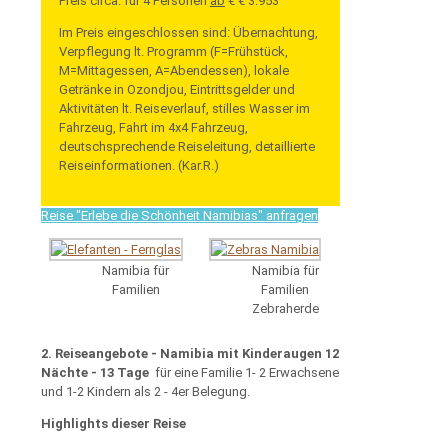
Preis circa. für 4 Personen
ab
€ € 3.953
Im Preis eingeschlossen sind: Übernachtung,
Verpflegung lt. Programm (F=Frühstück,
M=Mittagessen, A=Abendessen), lokale
Getränke in Ozondjou, Eintrittsgelder und
Aktivitäten lt. Reiseverlauf, stilles Wasser im
Fahrzeug, Fahrt im 4x4 Fahrzeug,
deutschsprechende Reiseleitung, detaillierte
Reiseinformationen. (Kar.R.)
Reise "Erlebe die Schönheit Namibias" anfragen
Namibia für
Namibia für
Familien
Familien
Zebraherde
2. Reiseangebote - Namibia mit Kinderaugen 12
Nächte - 13 Tage
für eine Familie 1- 2 Erwachsene
und 1-2 Kindern als 2 - 4er Belegung.
Highlights dieser Reise