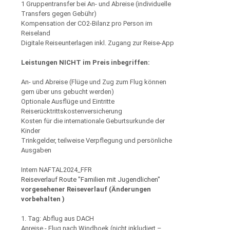
1 Gruppentransfer bei An- und Abreise (individuelle
Transfers gegen Gebühr)
Kompensation der CO2-Bilanz pro Person im
Reiseland
Digitale Reiseunterlagen inkl. Zugang zur Reise-App
Leistungen NICHT im Preis inbegriffen:
An- und Abreise (Flüge und Zug zum Flug können
gern über uns gebucht werden)
Optionale Ausflüge und Eintritte
Reiserücktrittskostenversicherung
Kosten für die internationale Geburtsurkunde der
Kinder
Trinkgelder, teilweise Verpflegung und persönliche
Ausgaben
Intern NAFTAL2024_FFR
Reiseverlauf Route "Familien mit Jugendlichen"
vorgesehener Reiseverlauf (Änderungen
vorbehalten )
1. Tag: Abflug aus DACH
Anreise - Flug nach Windhoek (nicht inkludiert –