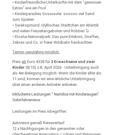
• Kinderfreundliche Unterkünfte mit dem "gewissen
Extras" wie ein Pool
• Kinderparadies Sossusvlei: sooooo viel Sand
zum Spielen
• Swakopmund: idyllisches Städtchen am Atlantik
und vielen Freizeitangeboten und Robben 🦭
• Etosha-Nationalpark: Das pure Erlebnis, Giraffen,
Zebras und Co. in freier Wildbahn beobachten
Termin ganzjährig möglich.
Preis
ab
Euro 4338 für
2 Erwachsene und zwei
Kinder
(8/10) z.B. April 2026 - Unterbringung auch
als 4er-Belegung möglich. Wenn die Kinder älter als
11 sind, können wir eine ähnliche Unterbringung
über einen anderen Anbieter anbieten.
Inkludierte Leistungen " Namibia mit Kinderaugen"
Selstfahrerreise
Leistungen im Preis inbegriffen:
Autoreise gemäß Reiseverlauf
12 x Nächtigungen in den genannten oder
gleichwertigen Restcamps, Lodges und Pensionen