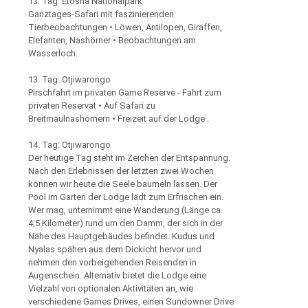
13. Tag: Etosha Nationalpark
Ganztages-Safari mit faszinierenden
Tierbeobachtungen • Löwen, Antilopen, Giraffen,
Elefanten, Nashörner • Beobachtungen am
Wasserloch.
13. Tag: Otjiwarongo
Pirschfahrt im privaten Game Reserve - Fahrt zum
privaten Reservat • Auf Safari zu
Breitmaulnashörnern • Freizeit auf der Lodge .
14. Tag: Otjiwarongo
Der heutige Tag steht im Zeichen der Entspannung.
Nach den Erlebnissen der letzten zwei Wochen
können wir heute die Seele baumeln lassen. Der
Pool im Garten der Lodge lädt zum Erfrischen ein.
Wer mag, unternimmt eine Wanderung (Länge ca.
4,5 Kilometer) rund um den Damm, der sich in der
Nähe des Hauptgebäudes befindet. Kudus und
Nyalas spähen aus dem Dickicht hervor und
nehmen den vorbeigehenden Reisenden in
Augenschein. Alternativ bietet die Lodge eine
Vielzahl von optionalen Aktivitäten an, wie
verschiedene Games Drives, einen Sundowner Drive