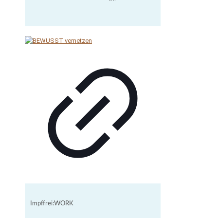
Impffrei:WORK